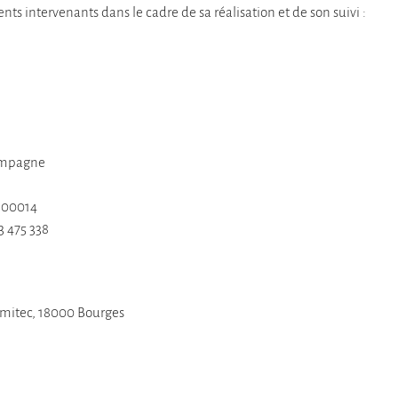
ents intervenants dans le cadre de sa réalisation et de son suivi :
t
le
hampagne
8 00014
 475 338
Comitec, 18000 Bourges