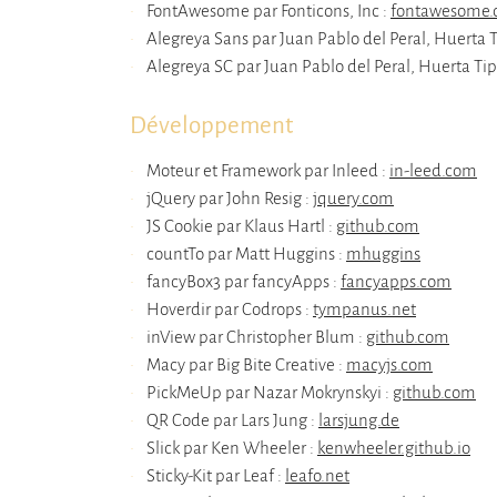
FontAwesome par Fonticons, Inc :
fontawesome
Alegreya Sans par Juan Pablo del Peral, Huerta T
Alegreya SC par Juan Pablo del Peral, Huerta Tip
Développement
Moteur et Framework par Inleed :
in-leed.com
jQuery par John Resig :
jquery.com
JS Cookie par Klaus Hartl :
github.com
countTo par Matt Huggins :
mhuggins
fancyBox3 par fancyApps :
fancyapps.com
Hoverdir par Codrops :
tympanus.net
inView par Christopher Blum :
github.com
Macy par Big Bite Creative :
macyjs.com
PickMeUp par Nazar Mokrynskyi :
github.com
QR Code par Lars Jung :
larsjung.de
Slick par Ken Wheeler :
kenwheeler.github.io
Sticky-Kit par Leaf :
leafo.net