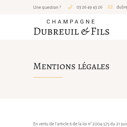
03 26 49 43 26
Une question ?
4 Rue Carnot
51500 Mailly-Champagne
03 26 49 43 26
Mentions légales

Adresse email de réception
En vertu de l'article 6 de la loi n° 2004-575 du 21 
En cochant cette case, vous consentez à recevoir nos propositions commerciales 