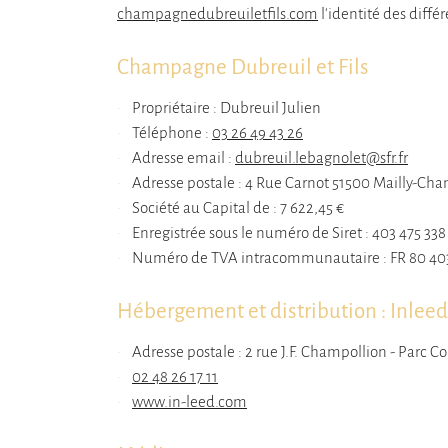
champagnedubreuiletfils.com
l'identité des différ
email indiqué ci-dessus. Vous pouvez vous désinscrire à tout moment en utilisan
formulaire de désinscription
.
Champagne Dubreuil et Fils
INSCRIPTION
Propriétaire : Dubreuil Julien
Téléphone :
03 26 49 43 26
Adresse email :
Adresse postale : 4 Rue Carnot 51500 Mailly-C
Société au Capital de : 7 622,45 €
Enregistrée sous le numéro de Siret : 403 475 33
Numéro de TVA intracommunautaire : FR 80 403
Hébergement et distribution : Inleed
Adresse postale : 2 rue J.F. Champollion - Parc 
02 48 26 17 11
www.in-leed.com